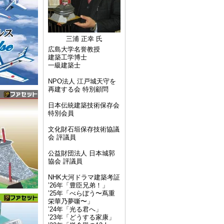
三浦 正幸 氏
広島大学名誉教授
建築工学博士
一級建築士
NPO法人 江戸城天守を
再建する会 特別顧問
日本伝統建築技術保存会
特別会員
文化財石垣保存技術協議
会 評議員
公益財団法人 日本城郭
協会 評議員
NHK大河ドラマ建築考証
’26年「豊臣兄弟！」
’25年「べらぼう〜蔦重
栄華乃夢噺〜」
’24年「光る君へ」
’23年「どうする家康」