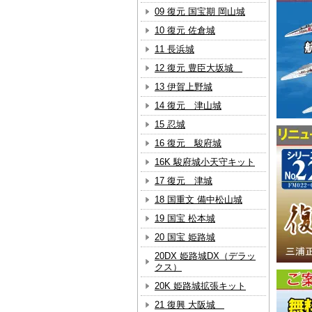
09 復元 国宝期 岡山城
10 復元 佐倉城
11 長浜城
12 復元 豊臣大坂城
13 伊賀上野城
14 復元 津山城
15 忍城
16 復元 駿府城
16K 駿府城小天守キット
17 復元 津城
18 国重文 備中松山城
19 国宝 松本城
20 国宝 姫路城
20DX 姫路城DX（デラッ
クス）
20K 姫路城拡張キット
21 復興 大阪城