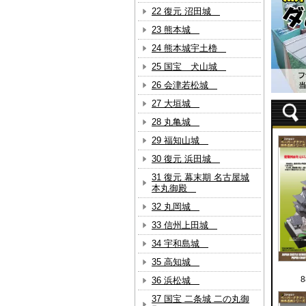
22 復元 沼田城
23 熊本城
24 熊本城宇土櫓
25 国宝 犬山城
26 会津若松城
27 大垣城
28 丸亀城
29 福知山城
30 復元 浜田城
31 復元 幕末期 名古屋城
本丸御殿
32 丸岡城
33 信州上田城
34 宇和島城
35 高知城
36 浜松城
37 国宝 二条城 二の丸御