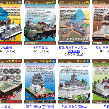
福知山城
復元 浜田城
復元 幕末期 名古屋城
現存 国重
,320円(税込)
1,320円(税込)
本丸御殿
880円
2,640円(税込)
上田城
現存 国重文 宇和島城
現存 国重文 高知城
浜