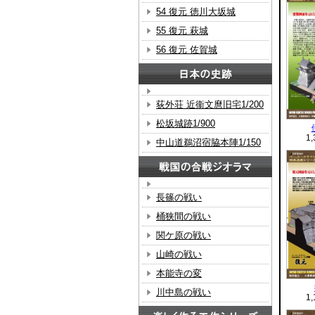
54 復元 徳川大坂城
55 復元 萩城
56 復元 佐賀城
荻外荘 近衞文麿旧宅1/200
松坂城跡1/900
1
中山道鵜沼宿脇本陣1/150
長篠の戦い
桶狭間の戦い
関ケ原の戦い
山崎の戦い
本能寺の変
川中島の戦い
1