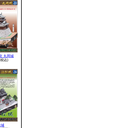
文 丸岡城
(税込)
松城