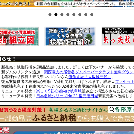
23 新発売！紙飛行機を2商品追加しました。詳しくは下のバナーから確認して
08 新ダムのリンクを追加！
関西電力の尾曽谷ダムペーパークラフト無料ダウン
08 お客様作品投稿！奈良県 ネルソンさん
俺作す級「大坂城三代」
。
22 復元案提供者の島充氏が明日TV番組で取り上げられます。詳細→
ファセッ
07 在庫補充完了！在庫切れだったNo.02幕末名古屋城の補充完了しました。
18 リニューアル発売！
楽しくS初心者向け岐阜城
組み立て構造をさらに初心者
10 リニューアル発売！
日本名城シリーズNo.22 復元沼田城
新復元案へ改編しま