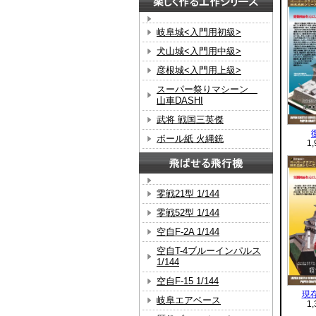
岐阜城<入門用初級>
犬山城<入門用中級>
彦根城<入門用上級>
スーパー祭りマシーン
山車DASHI
武将 戦国三英傑
ボール紙 火縄銃
1
零戦21型 1/144
零戦52型 1/144
空自F-2A 1/144
空自T-4ブルーインパルス
1/144
空自F-15 1/144
現存
岐阜エアベース
1