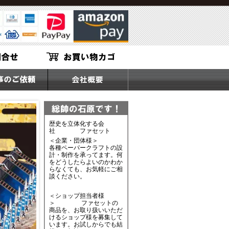
歴史を立体化する会
社 ファセット
＜企業・団体様＞
各種ペーパークラフトの設
計・制作を承ってます。何
をどうしたらよいのかわか
らなくても、お気軽にご相
談ください。
＜ショップ担当者様
＞ ファセットの
商品を、お取り扱いいただ
けるショップ様を募集して
います。お試しからでも結