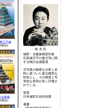
永度江戸城
円(税込)
島 充 氏
城郭・古建築模型作家
広島城天守の復元等に関
する検討会議委員
古写真の緻密な分析と史
料に基づいた復元模型を
特色とし、その精度と写
実的な表現が高く評価さ
れている。
受賞
日本城郭文化特別賞
臣大坂城
円(税込)
著書