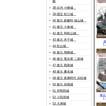
殿
38 白河 小峰城
39 国宝 松江城
40 復元 創建時 福山城
41 復元 小倉城
42 復元 和歌山城
43 復元 米子城
1
44 松山城
45 復元 岡崎城
46 復元 寛永度 二条城
47 復元 西尾城
48 復元 桑名城
49 復元 家康時代 浜松城
50 復元 岩国城
51 岸和田城
復元
52 小田原城
1
53 大洲城