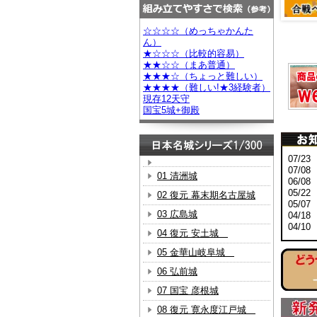
☆☆☆☆（めっちゃかんた
ん）
★☆☆☆（比較的容易）
★★☆☆（まあ普通）
★★★☆（ちょっと難しい）
★★★★（難しい!★3経験者）
現存12天守
国宝5城+御殿
07/
07/
01 清洲城
06/
05/
02 復元 幕末期名古屋城
05/
03 広島城
04/
04/
04 復元 安土城
05 金華山岐阜城
06 弘前城
07 国宝 彦根城
08 復元 寛永度江戸城