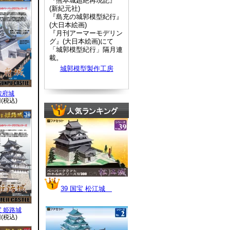
『熊本城超絶再現記』
(新紀元社)
『島充の城郭模型紀行』
(大日本絵画)
『月刊アーマーモデリン
グ』(大日本絵画)にて
「城郭模型紀行」隔月連
載。
城郭模型製作工房
駿府城
円(税込)
39 国宝 松江城
宝 姫路城
円(税込)