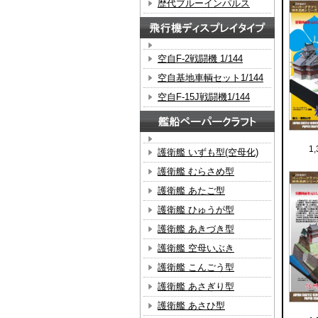
歴代ブルーインパルス
空自F-2戦闘機 1/144
空自基地車輌セット1/144
空自F-15J戦闘機1/144
1
護衛艦 いずも型(空母化)
護衛艦 むらさめ型
護衛艦 あたご型
護衛艦 ひゅうが型
護衛艦 あきづき型
護衛艦 空母いぶき
護衛艦 こんごう型
護衛艦 あさぎり型
護衛艦 あさひ型