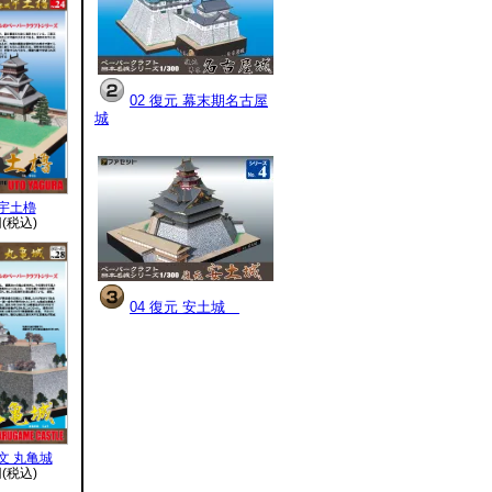
02 復元 幕末期名古屋
城
宇土櫓
円(税込)
04 復元 安土城
文 丸亀城
円(税込)