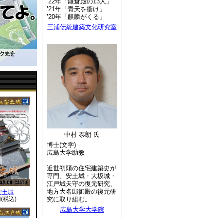
’22年「鎌倉殿の13人」
’21年「青天を衝け」
’20年「麒麟がくる」
三浦伝統建築文化研究室
中村 泰朗 氏
博士(文学)
広島大学助教
近世初頭の住宅建築史が
専門、安土城・大坂城・
江戸城天守の復元研究、
地方大名邸御殿の復元研
安土城
円(税込)
究に取り組む。
広島大学大学院