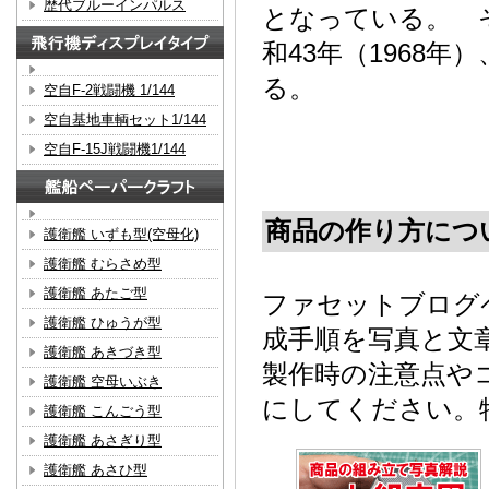
歴代ブルーインパルス
となっている。 
和43年（1968
る。
空自F-2戦闘機 1/144
空自基地車輌セット1/144
空自F-15J戦闘機1/144
商品の作り方につ
護衛艦 いずも型(空母化)
護衛艦 むらさめ型
護衛艦 あたご型
ファセットブログ
護衛艦 ひゅうが型
成手順を写真と文
護衛艦 あきづき型
製作時の注意点や
護衛艦 空母いぶき
にしてください。
護衛艦 こんごう型
護衛艦 あさぎり型
護衛艦 あさひ型