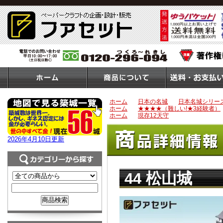
ホーム
＞
日本の名城
＞
日本名城シリー
ホーム
＞
★★★★（難しい!★3経験者）
ホーム
＞
現存12天守
2026年4月10日更新
44 松山城