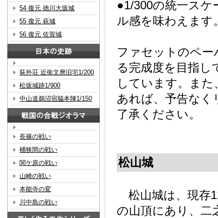
●1/300の統一
54 復元 徳川大坂城
ル感を味わえま
55 復元 萩城
56 復元 佐賀城
ファセットのペー
る完成度を目指し
荻外荘 近衞文麿旧宅1/200
しています。また
松坂城跡1/900
あれば、予告なく
中山道鵜沼宿脇本陣1/150
了承ください。
長篠の戦い
桶狭間の戦い
松山城
関ケ原の戦い
山崎の戦い
本能寺の変
松山城は、現存1
川中島の戦い
の山頂にあり、二