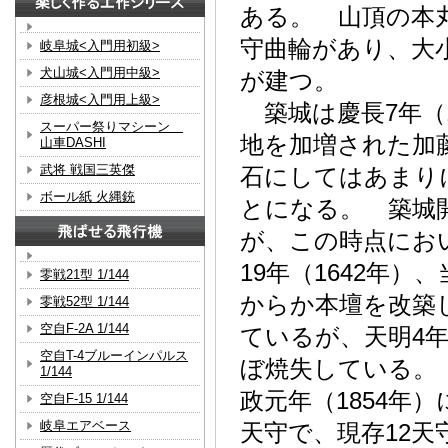
ある。 山頂の本
守曲輪があり、大
岐阜城<入門用初級>
犬山城<入門用中級>
が建つ。
彦根城<入門用上級>
築城は慶長7年（
スーパー祭りマシーン
地を加増された加
山車DASHI
武将 戦国三英傑
石にしてはあまり
ボール紙 火縄銃
とになる。 築城
が、この時点にお
19年（1642年
零戦21型 1/144
からか本壇を改築
零戦52型 1/144
空自F-2A 1/144
ているが、天明4年
空自T-4ブルーインパルス
ぼ焼失している。
1/144
政元年（1854年
空自F-15 1/144
岐阜エアベース
天守で、現存12