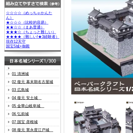
☆☆☆☆（めっちゃかんた
ん）
★☆☆☆（比較的容易）
★★☆☆（まあ普通）
★★★☆（ちょっと難しい）
★★★★（難しい!★3経験者）
現存12天守
国宝5城+御殿
01 清洲城
02 復元 幕末期名古屋城
03 広島城
04 復元 安土城
05 金華山岐阜城
06 弘前城
07 国宝 彦根城
08 復元 寛永度江戸城