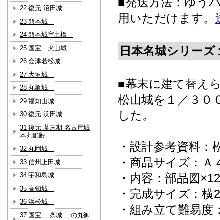
■発送方法：ゆう
22 復元 沼田城
用いただけます。
23 熊本城
24 熊本城宇土櫓
25 国宝 犬山城
日本名城シリーズ
26 会津若松城
27 大垣城
■幕末に建て替え
28 丸亀城
松山城を１／３０
29 福知山城
した。
30 復元 浜田城
31 復元 幕末期 名古屋城
本丸御殿
・設計参考資料：
32 丸岡城
・商品サイズ：Ａ
33 信州上田城
34 宇和島城
・内容：部品図×1
35 高知城
・完成サイズ：横24.6
36 浜松城
・組み立て難易度：
37 国宝 二条城 二の丸御