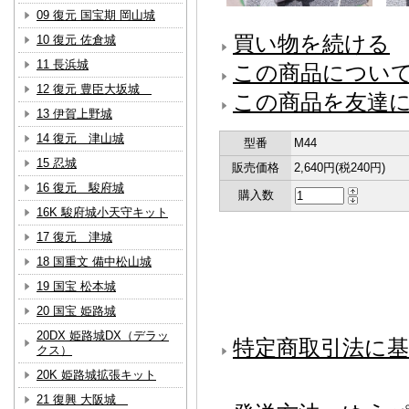
09 復元 国宝期 岡山城
買い物を続ける
10 復元 佐倉城
11 長浜城
この商品につい
12 復元 豊臣大坂城
この商品を友達
13 伊賀上野城
14 復元 津山城
型番
M44
15 忍城
販売価格
2,640円(税240円)
16 復元 駿府城
購入数
16K 駿府城小天守キット
17 復元 津城
18 国重文 備中松山城
19 国宝 松本城
20 国宝 姫路城
20DX 姫路城DX（デラッ
特定商取引法に基
クス）
20K 姫路城拡張キット
21 復興 大阪城