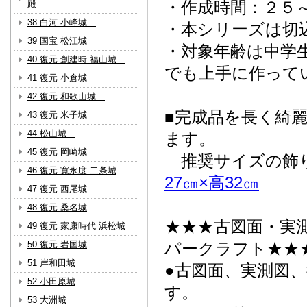
・作成時間：２５
殿
38 白河 小峰城
・本シリーズは切
39 国宝 松江城
・対象年齢は中学
40 復元 創建時 福山城
でも上手に作っ
41 復元 小倉城
42 復元 和歌山城
■完成品を長く綺
43 復元 米子城
44 松山城
ます。
45 復元 岡崎城
推奨サイズの飾り
46 復元 寛永度 二条城
27㎝×高32㎝
47 復元 西尾城
48 復元 桑名城
★★★古図面・実
49 復元 家康時代 浜松城
50 復元 岩国城
パークラフト★★
51 岸和田城
●古図面、実測図
52 小田原城
す。
53 大洲城