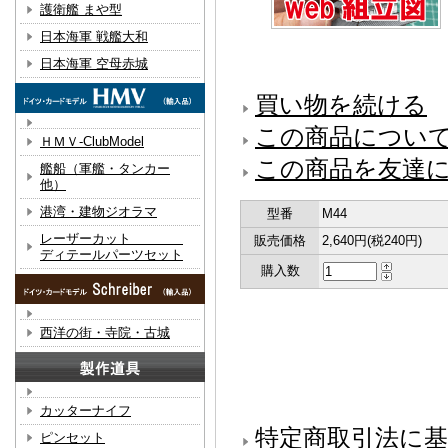
護衛艦 まや型
日本海軍 戦艦大和
日本海軍 空母赤城
買い物を続ける
この商品につい
ＨＭＶ-ClubModel
この商品を友達
艦船（軍艦・タンカー
他）
港湾・建物ジオラマ
型番
M44
レーザーカット
販売価格
2,640円(税240円)
ディテールパーツセット
購入数
西洋の街・寺院・古城
カッターナイフ
特定商取引法に基
ピンセット