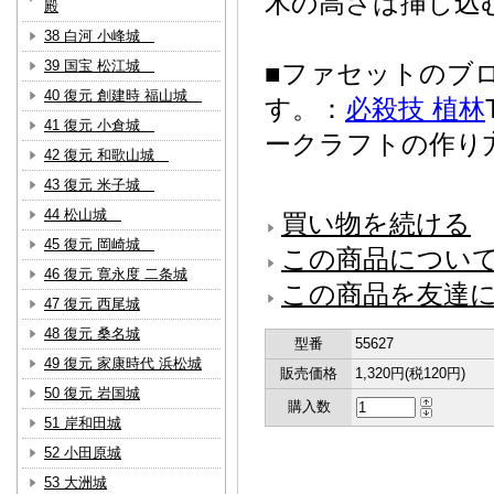
木の高さは挿し込
殿
38 白河 小峰城
39 国宝 松江城
■ファセットのブ
40 復元 創建時 福山城
す。：
必殺技 植林
41 復元 小倉城
ークラフトの作り
42 復元 和歌山城
43 復元 米子城
44 松山城
買い物を続ける
45 復元 岡崎城
この商品につい
46 復元 寛永度 二条城
この商品を友達
47 復元 西尾城
48 復元 桑名城
型番
55627
49 復元 家康時代 浜松城
販売価格
1,320円(税120円)
50 復元 岩国城
購入数
51 岸和田城
52 小田原城
53 大洲城