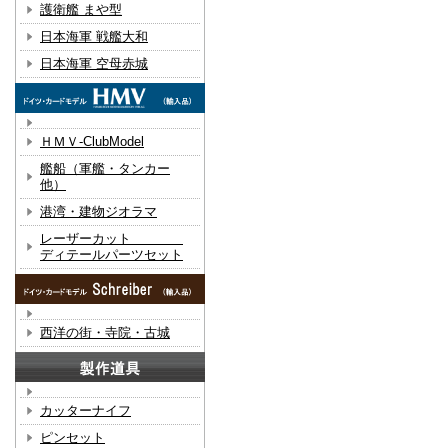
護衛艦 まや型
日本海軍 戦艦大和
日本海軍 空母赤城
ＨＭＶ-ClubModel
艦船（軍艦・タンカー
他）
港湾・建物ジオラマ
レーザーカット
ディテールパーツセット
西洋の街・寺院・古城
カッターナイフ
ピンセット