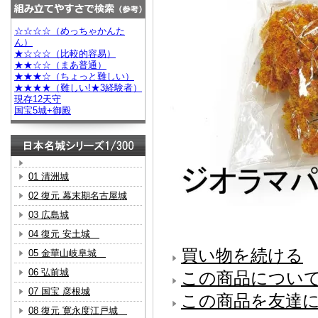
☆☆☆☆（めっちゃかんた
ん）
★☆☆☆（比較的容易）
★★☆☆（まあ普通）
★★★☆（ちょっと難しい）
★★★★（難しい!★3経験者）
現存12天守
国宝5城+御殿
01 清洲城
02 復元 幕末期名古屋城
03 広島城
04 復元 安土城
買い物を続ける
05 金華山岐阜城
06 弘前城
この商品につい
07 国宝 彦根城
この商品を友達
08 復元 寛永度江戸城