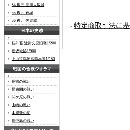
54 復元 徳川大坂城
55 復元 萩城
56 復元 佐賀城
特定商取引法に基
荻外荘 近衞文麿旧宅1/200
松坂城跡1/900
中山道鵜沼宿脇本陣1/150
長篠の戦い
桶狭間の戦い
関ケ原の戦い
山崎の戦い
本能寺の変
川中島の戦い