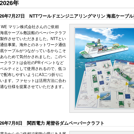
2026年
026年7月27日 NTTワールドエンジニアリングマリン 海底ケー
T WE マリン株式会社さんのご依頼
海底ケーブル敷設船のペーパークラフ
製作させていただきました。NTTとい
通信事業。海外とのネットワーク通信
底ケーブルがつながっているからこそ
あらためて気付かされました。このペ
ークラフトは会社のPRイベントなど
ベルティとして使用されるので、低コ
で配布しやすいようにA3二つ折りに
います。ファセットは活用方法に合わ
適な仕様を提案させていただきます。
026年7月8日 関西電力 尾曽谷ダムペーパークラフト
電力からのご依頼で和歌山県にある尾