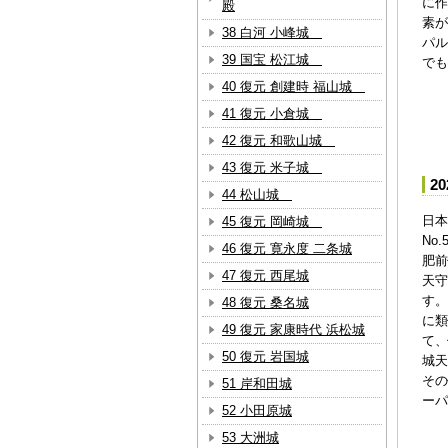
に作
殿
素が
38 白河 小峰城
パル
39 国宝 松江城
でも
40 復元 創建時 福山城
41 復元 小倉城
42 復元 和歌山城
43 復元 米子城
2
44 松山城
日本
45 復元 岡崎城
No
46 復元 寛永度 二条城
肥前
47 復元 西尾城
天守
す。
48 復元 桑名城
に類
49 復元 家康時代 浜松城
て、
50 復元 岩国城
城天
その
51 岸和田城
ーパ
52 小田原城
53 大洲城