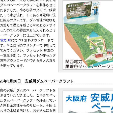
ダムのペーパークラフトを製作させて
だきました。小さな谷のダムで、鉄管
たって水が流れ、下にある発電所に流
仕組みのダムです。ダム管理の建物も
ガ造りで歴史を感じる味のあるデザイ
したのでその雰囲気も伝えられるよう
ーパークラフトに仕上げています。
電力HP
にてPDF無料ダウンロードで
す。※ご自宅のプリンターで印刷して
てみてください。ファセットHP左の
一覧最下部に、ファセットが作ったダ
無料ダウンロードができるモノの直リ
を貼っています。
026年3月26日 安威川ダムペーパークラフト
府の安威川ダムのペーパークラフトを
させていただきました。これまで作っ
たダムペーパークラフトを評価してい
き同じ企業様からのリピート。今回は
わりの上級者向けと、お子さんにも興