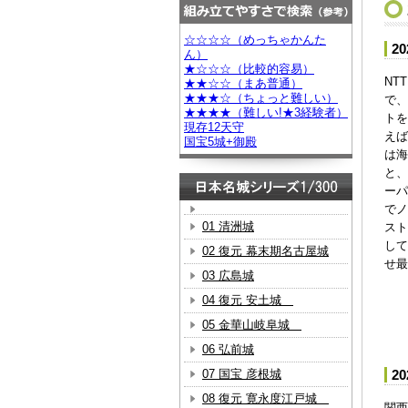
☆☆☆☆（めっちゃかんた
2
ん）
★☆☆☆（比較的容易）
NT
★★☆☆（まあ普通）
★★★☆（ちょっと難しい）
で、
★★★★（難しい!★3経験者）
トを
現存12天守
えば
国宝5城+御殿
は海
と、
ーパ
でノ
01 清洲城
スト
して
02 復元 幕末期名古屋城
せ最
03 広島城
04 復元 安土城
05 金華山岐阜城
06 弘前城
07 国宝 彦根城
2
08 復元 寛永度江戸城
関西