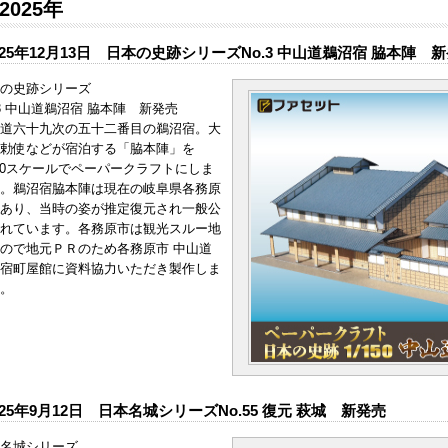
2025年
025年12月13日 日本の史跡シリーズNo.3 中山道鵜沼宿 脇本陣 
の史跡シリーズ
.3 中山道鵜沼宿 脇本陣 新発売
道六十九次の五十二番目の鵜沼宿。大
勅使などが宿泊する「脇本陣」を
150スケールでペーパークラフトにしま
。鵜沼宿脇本陣は現在の岐阜県各務原
あり、当時の姿が推定復元され一般公
れています。各務原市は観光スルー地
ので地元ＰＲのため各務原市 中山道
宿町屋館に資料協力いただき製作しま
。
025年9月12日 日本名城シリーズNo.55 復元 萩城 新発売
名城シリーズ