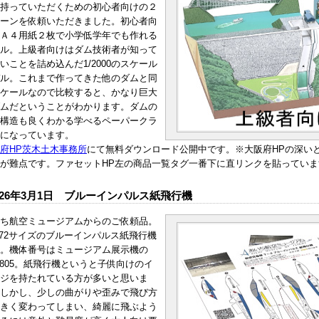
持っていただくための初心者向けの２
ーンを依頼いただきました。初心者向
Ａ４用紙２枚で小学低学年でも作れる
ル。上級者向けはダム技術者が知って
いことを詰め込んだ1/2000のスケール
ル。これまで作ってきた他のダムと同
ケールなので比較すると、かなり巨大
ムだということがわかります。ダムの
構造も良くわかる学べるペーパークラ
になっています。
府HP茨木土木事務所
にて無料ダウンロード公開中です。※大阪府HPの深い
が難点です。ファセットHP左の商品一覧タグ一番下に直リンクを貼っていま
026年3月1日 ブルーインパルス紙飛行機
ち航空ミュージアムからのご依頼品。
/72サイズのブルーインパルス紙飛行機
。機体番号はミュージアム展示機の
-5805。紙飛行機というと子供向けのイ
ジを持たれている方が多いと思いま
しかし、少しの曲がりや歪みで飛び方
きく変わってしまい、綺麗に飛ぶよう