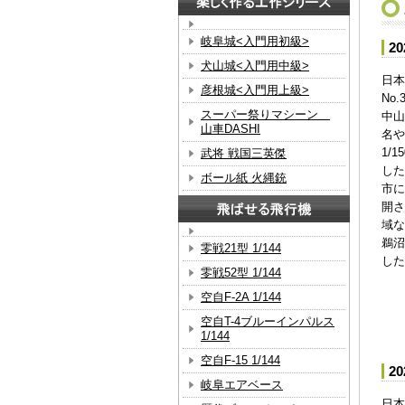
岐阜城<入門用初級>
2
犬山城<入門用中級>
日本
彦根城<入門用上級>
No
スーパー祭りマシーン
中山
山車DASHI
名や
1/
武将 戦国三英傑
した
ボール紙 火縄銃
市に
開さ
域な
鵜沼
零戦21型 1/144
した
零戦52型 1/144
空自F-2A 1/144
空自T-4ブルーインパルス
1/144
空自F-15 1/144
2
岐阜エアベース
日本