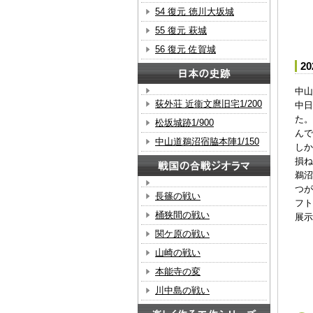
54 復元 徳川大坂城
55 復元 萩城
56 復元 佐賀城
2
中山
荻外荘 近衞文麿旧宅1/200
中日
た。
松坂城跡1/900
んで
中山道鵜沼宿脇本陣1/150
しか
損ね
鵜沼
つが
長篠の戦い
フト
桶狭間の戦い
展示
関ケ原の戦い
山崎の戦い
本能寺の変
川中島の戦い