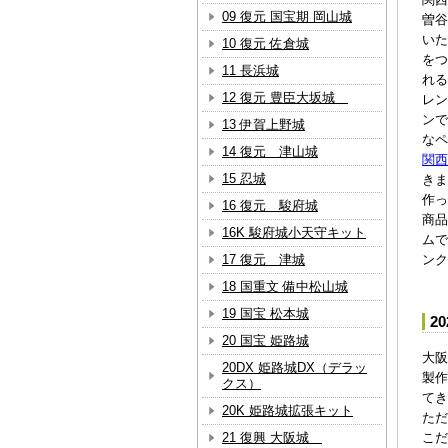
09 復元 国宝期 岡山城
曽谷
いた
10 復元 佐倉城
をつ
11 長浜城
れる
12 復元 豊臣大坂城
レン
ンで
13 伊賀上野城
なペ
14 復元 津山城
関西
15 忍城
きま
作っ
16 復元 駿府城
商品
16K 駿府城小天守キット
ムで
17 復元 津城
ンク
18 国重文 備中松山城
19 国宝 松本城
2
20 国宝 姫路城
大阪
20DX 姫路城DX（デラッ
製作
クス）
てき
20K 姫路城拡張キット
ただ
21 復興 大阪城
こだ