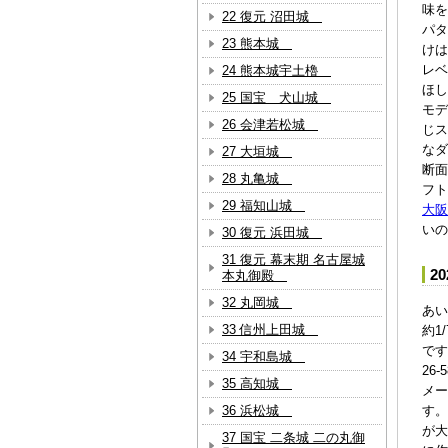
味を
22 復元 沼田城
パタ
23 熊本城
けは
レベ
24 熊本城宇土櫓
ほし
25 国宝 犬山城
モデ
26 会津若松城
じス
なダ
27 大垣城
断面
28 丸亀城
フト
29 福知山城
大阪
いの
30 復元 浜田城
31 復元 幕末期 名古屋城
2
本丸御殿
32 丸岡城
あい
33 信州上田城
約1
です
34 宇和島城
26
35 高知城
メー
36 浜松城
す。
が大
37 国宝 二条城 二の丸御