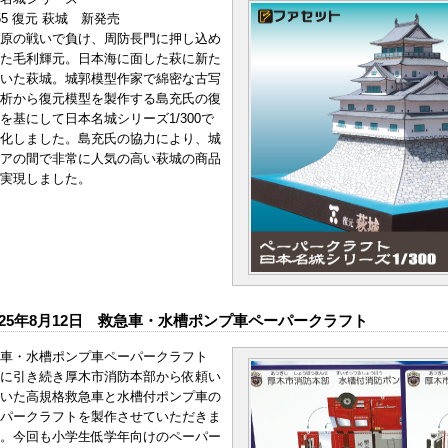
.55 復元 萩城 新発売
原の戦いで負け、周防長門に押し込め
た毛利輝元。日本海に面した萩に新た
いた萩城。城郭模型作家で綿密な古写
析から復元模型を製作する島充氏の復
を基にして日本名城シリーズ1/300で
化しました。島充氏の協力により、城
アの間で非常に人気の高い萩城の商品
実現しました。
025年8月12日 救急車・水槽ポンプ車ペーパークラフト
車・水槽ポンプ車ペーパークラフト
に引き続き厚木市消防本部から依頼い
いた高規格救急車と水槽付ポンプ車の
パークラフトを製作させていただきま
。今回も小学生低学年向けのペーパー