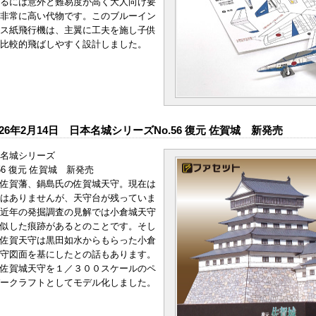
るには意外と難易度が高く大人向け要
非常に高い代物です。このブルーイン
ス紙飛行機は、主翼に工夫を施し子供
比較的飛ばしやすく設計しました。
026年2月14日 日本名城シリーズNo.56 復元 佐賀城 新発売
名城シリーズ
.56 復元 佐賀城 新発売
佐賀藩、鍋島氏の佐賀城天守。現在は
はありませんが、天守台が残っていま
近年の発掘調査の見解では小倉城天守
似した痕跡があるとのことです。そし
佐賀天守は黒田如水からもらった小倉
守図面を基にしたとの話もあります。
佐賀城天守を１／３００スケールのペ
ークラフトとしてモデル化しました。