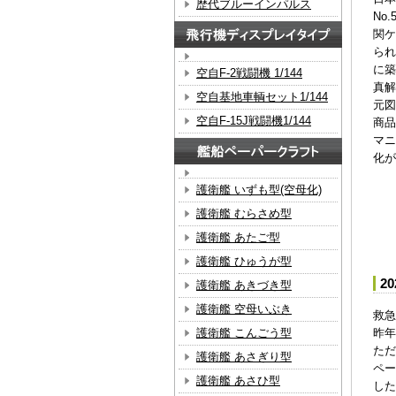
歴代ブルーインパルス
No
関ケ
られ
に築
空自F-2戦闘機 1/144
真解
空自基地車輌セット1/144
元図
空自F-15J戦闘機1/144
商品
マニ
化が
護衛艦 いずも型(空母化)
護衛艦 むらさめ型
護衛艦 あたご型
護衛艦 ひゅうが型
2
護衛艦 あきづき型
護衛艦 空母いぶき
救急
護衛艦 こんごう型
昨年
ただ
護衛艦 あさぎり型
ペー
護衛艦 あさひ型
した